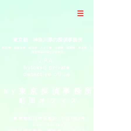
東京都・神奈川県の探偵事務所
​町田市・相模原市・横浜市・八王子市・大和市・座間市・厚木市・川
崎市周辺地域は完全対応
J.P.A.
hytokyo private
detective ofiice
hy
東京探偵事務所
町田オフィス
東京都町田市原町田2丁目7番6号
042-732-3534