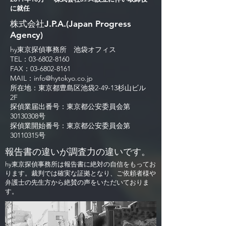
に就任
株式会社J.P.A.(Japan Progress
Agency)
hy東京探偵事務所 池袋オフィス
TEL：03-6802-8160
FAX：03-6802-8161
MAIL：
info@hytokyo.co.jp
所在地：東京都豊島区池袋2-49-13杉山ビル
2F
探偵業届出番号：東京都公安委員会第
30130308号
探偵業開始番号：東京都公安委員会第
30110315号
報告書の違いが調査力の違いです。
​hy東京探偵事務所は報告書に絶対の自信をもってお
ります。
裁判では確実な証拠となり、
ご依頼者様や
弁護士の先生方から絶賛の声をいただいておりま
す。