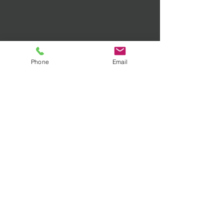
Phone
Email
​調査料金
浮気調査・不倫調査