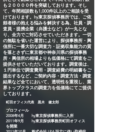
も２００００件を突破しております。そし
て、年間相談数も1,000件以上のご相談を受
けております。hy東京探偵事務所では、ご依
頼者様の抱える悩みを解決する為、社員・調
査員・提携企業（弁護士など）が一丸とな
り、全力でご対応させていただきます。一切
の無駄を省いた運営により、探偵事務所・興
信所に一番大切な調査力・証拠収集能力の質
を落とさずに東京都や神奈川県の探偵事務
所・興信所の相場よりも低価格にて調査をご
提供させていただいております。調査後は、
１円単位で調査費用・調査経費の明細書をご
提出するなど、ご契約内容・調査方法・調査
結果など全てにおいて、透明性を重視し、業
界トップクラスの調査力を低価格にてご提供
しております。
​町田オフィス代表 黒木 健太郎
プロフィール
2008年4月 hy東京探偵事務所に入所
2011年9月 hy東京探偵事務所町田オフィス
を開業
2011年10月 株式会社J.P.A.設立に伴い取締役